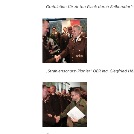
Gratulation für Anton Plank durch Seibersdor
„Strahlenschutz-Pionier“ OBR Ing. Siegfried 