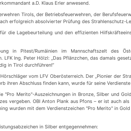
rkommandant a.D. Klaus Erler anwesend.
erwehren Tirols, der Betriebsfeuerwehren, der Berufsfeuer
ach erfolgreich absolvierter Prüfung des Strahlenschutz-L
e für die Lagebeurteilung und den effizienten Hilfskräftee
g in Pitest/Rumäinien im Mannschaftszelt des Öster
. LFK Ing. Peter Hölzl: „Das Pflänzchen, das damals gesetz
g in Tirol durchführen!“
d Hörschläger vom LFV Oberösterreich. Der „Pionier der Str
rb ihren Abschluss finden kann, wurde für seine Verdienst
e "Pro Merito"-Auszeichnungen in Bronze, Silber und Gol
es vergeben. OBI Anton Plank aus Pfons – er ist auch als 
ming wurden mit dem Verdienstzeichen "Pro Merito" in Gold
eistungsabzeichen in Silber entgegennehmen: