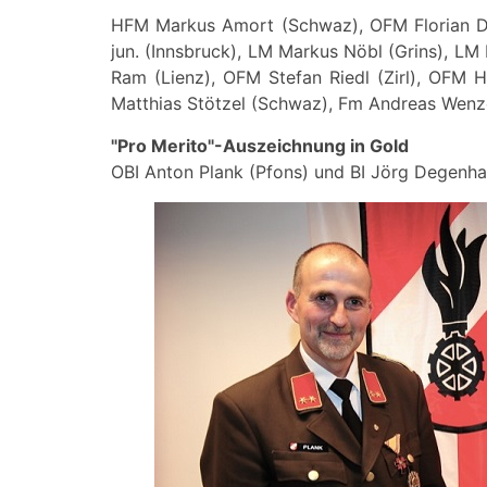
HFM Markus Amort (Schwaz), OFM Florian De
jun. (Innsbruck), LM Markus Nöbl (Grins), LM
Ram (Lienz), OFM Stefan Riedl (Zirl), OFM H
Matthias Stötzel (Schwaz), Fm Andreas Wenze
"Pro Merito"-Auszeichnung in Gold
OBI Anton Plank (Pfons) und BI Jörg Degenh