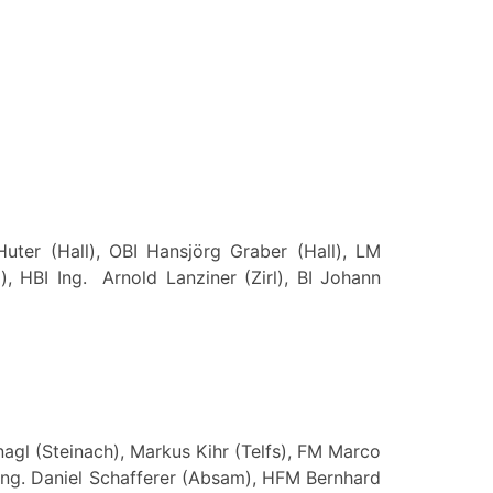
uter (Hall), OBI Hansjörg Graber (Hall), LM
), HBI Ing. Arnold Lanziner (Zirl), BI Johann
agl (Steinach), Markus Kihr (Telfs), FM Marco
M Ing. Daniel Schafferer (Absam), HFM Bernhard