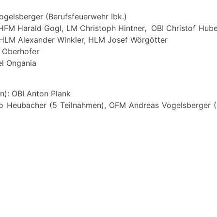
elsberger (Berufsfeuerwehr Ibk.)
 HFM Harald Gogl, LM Christoph Hintner, OBI Christof Hub
 HLM Alexander Winkler, HLM Josef Wörgötter
 Oberhofer
el Ongania
n): OBI Anton Plank
o Heubacher (5 Teilnahmen), OFM Andreas Vogelsberger 