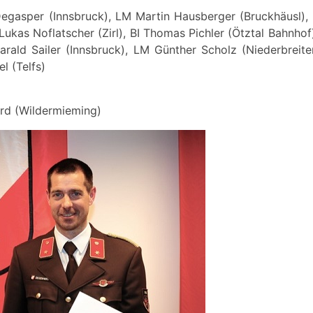
gasper (Innsbruck), LM Martin Hausberger (Bruckhäusl), 
 Lukas Noflatscher (Zirl), BI Thomas Pichler (Ötztal Bahn
arald Sailer (Innsbruck), LM Günther Scholz (Niederbrei
l (Telfs)
ard (Wildermieming)