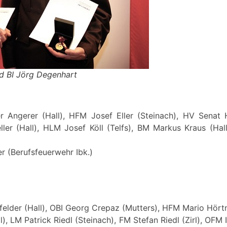
nd BI Jörg Degenhart
 Angerer (Hall), HFM Josef Eller (Steinach), HV Senat H
ler (Hall), HLM Josef Köll (Telfs), BM Markus Kraus (Hall
 (Berufsfeuerwehr Ibk.)
felder (Hall), OBI Georg Crepaz (Mutters), HFM Mario Hörtn
), LM Patrick Riedl (Steinach), FM Stefan Riedl (Zirl), OF