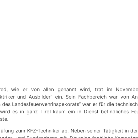
ed, wie er von allen genannt wird, trat im Novembe
ektriker und Ausbilder“ ein. Sein Fachbereich war von A
 des Landesfeuerwehrinspekorats“ war er für die technisc
wird es in ganz Tirol kaum ein in Dienst befindliches F
ste.
prüfung zum KFZ-Techniker ab. Neben seiner Tätigkeit in de
ndes- und Bundesebene mit. Für seine fachliche Kompetenz 