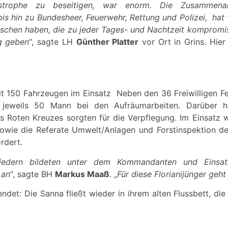
astrophe zu beseitigen, war enorm. Die Zusammenarb
 hin zu Bundesheer, Feuerwehr, Rettung und Polizei, hat v
Menschen haben, die zu jeder Tages- und Nachtzeit kompromis
g geben
“, sagte LH
Günther Platter
vor Ort in Grins. Hier
t 150 Fahrzeugen im Einsatz Neben den 36 Freiwilligen 
jeweils 50 Mann bei den Aufräumarbeiten. Darüber h
es Roten Kreuzes sorgten für die Verpflegung. Im Einsatz
owie die Referate Umwelt/Anlagen und Forstinspektion de
rdert.
liedern bildeten unter dem Kommandanten und Einsat
 an
“, sagte BH
Markus Maaß
. „
Für diese Florianijünger geh
endet: Die Sanna fließt wieder in ihrem alten Flussbett, 