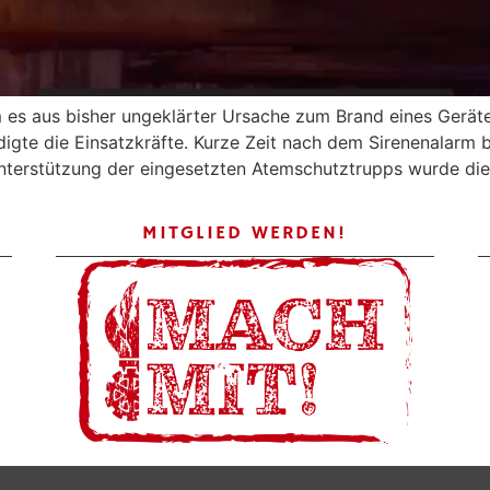
m es aus bisher ungeklärter Ursache zum Brand eines Gerät
te die Einsatzkräfte. Kurze Zeit nach dem Sirenenalarm be
erstützung der eingesetzten Atemschutztrupps wurde die F
MITGLIED WERDEN!