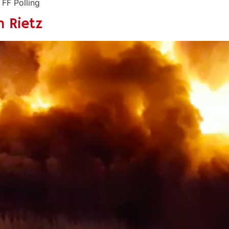
FF Polling
n Rietz