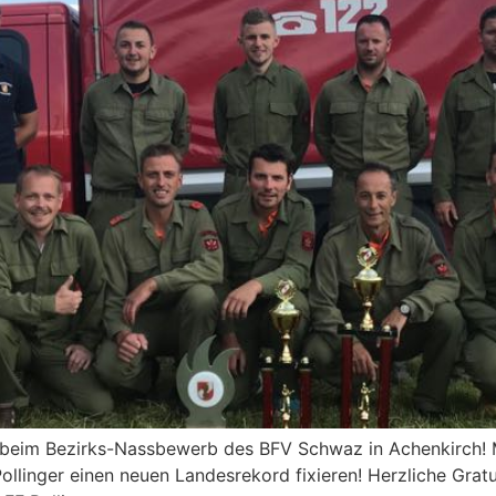
1 beim Bezirks-Nassbewerb des BFV Schwaz in Achenkirch! M
ollinger einen neuen Landesrekord fixieren! Herzliche Grat