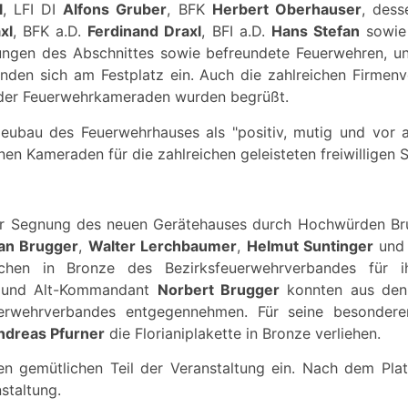
l
, LFI DI
Alfons Gruber
, BFK
Herbert Oberhauser
, dess
xl
, BFK a.D.
Ferdinand Draxl
, BFI a.D.
Hans Stefan
sowie 
ungen des Abschnittes sowie befreundete Feuerwehren, u
nden sich am Festplatz ein. Auch die zahlreichen Firmenv
 der Feuerwehrkameraden wurden begrüßt.
eubau des Feuerwehrhauses als "positiv, mutig und vor
nen Kameraden für die zahlreichen geleisteten freiwillige
der Segnung des neuen Gerätehauses durch Hochwürden Bru
ian Brugger
,
Walter Lerchbaumer
,
Helmut Suntinger
un
chen in Bronze des Bezirksfeuerwehrverbandes für ih
und Alt-Kommandant
Norbert Brugger
konnten aus den
uerwehrverbandes entgegennehmen. Für seine besonde
ndreas Pfurner
die Florianiplakette in Bronze verliehen.
n gemütlichen Teil der Veranstaltung ein. Nach dem Pla
staltung.