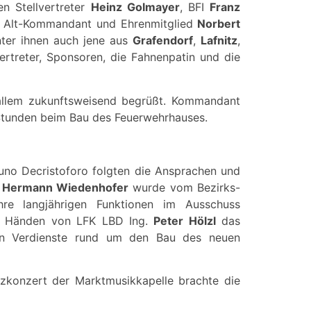
en Stellvertreter
Heinz Golmayer
, BFI
Franz
Alt-Kommandant und Ehrenmitglied
Norbert
nter ihnen auch jene aus
Grafendorf
,
Lafnitz
,
ertreter, Sponsoren, die Fahnenpatin und die
 allem zukunftsweisend begrüßt. Kommandant
n Stunden beim Bau des Feuerwehrhauses.
no Decristoforo folgten die Ansprachen und
d
Hermann Wiedenhofer
wurde vom Bezirks-
re langjährigen Funktionen im Ausschuss
 Händen von LFK LBD Ing.
Peter Hölzl
das
ren Verdienste rund um den Bau des neuen
tzkonzert der Marktmusikkapelle brachte die