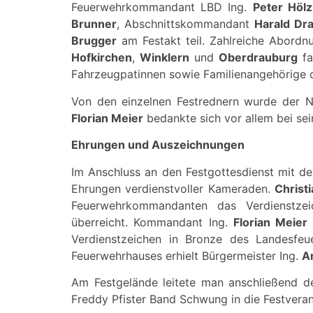
Feuerwehrkommandant LBD Ing.
Peter Hölz
Brunner
, Abschnittskommandant
Harald Dra
Brugger
am Festakt teil. Zahlreiche Abordn
Hofkirchen
,
Winklern
und
Oberdrauburg
fa
Fahrzeugpatinnen sowie Familienangehörige
Von den einzelnen Festrednern wurde der N
Florian Meier
bedankte sich vor allem bei sei
Ehrungen und Auszeichnungen
Im Anschluss an den Festgottesdienst mit 
Ehrungen verdienstvoller Kameraden.
Christ
Feuerwehrkommandanten das Verdienstzei
überreicht. Kommandant Ing.
Florian Meier
Verdienstzeichen in Bronze des Landesfe
Feuerwehrhauses erhielt Bürgermeister Ing.
A
Am Festgelände leitete man anschließend de
Freddy Pfister Band Schwung in die Festveran