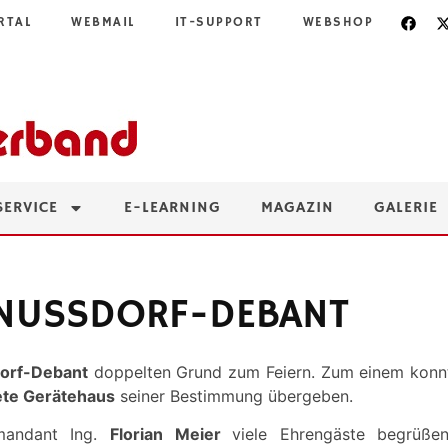
RTAL
WEBMAIL
IT-SUPPORT
WEBSHOP
SERVICE
E-LEARNING
MAGAZIN
GALERIE
 NUSSDORF-DEBANT
orf-Debant
doppelten Grund zum Feiern. Zum einem kon
ete Gerätehaus
seiner Bestimmung übergeben.
mandant Ing.
Florian Meier
viele Ehrengäste begrüße