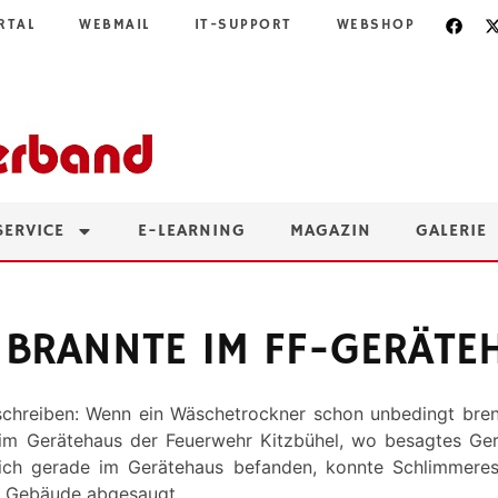
RTAL
WEBMAIL
IT-SUPPORT
WEBSHOP
SERVICE
E-LEARNING
MAGAZIN
GALERIE
BRANNTE IM FF-GERÄTE
chreiben: Wenn ein Wäschetrockner schon unbedingt brenn
m Gerätehaus der Feuerwehr Kitzbühel, wo besagtes Gerä
sich gerade im Gerätehaus befanden, konnte Schlimmeres
m Gebäude abgesaugt.