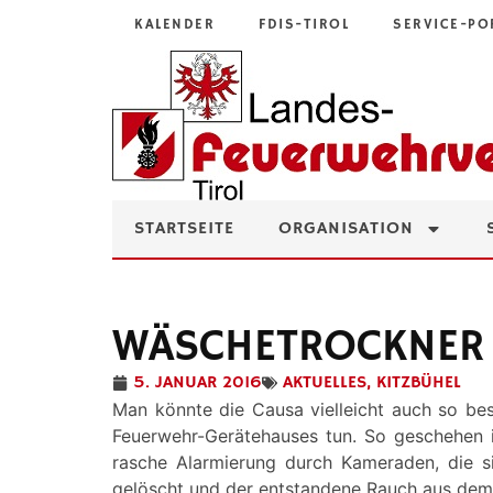
KALENDER
FDIS-TIROL
SERVICE-PO
STARTSEITE
ORGANISATION
WÄSCHETROCKNER 
5. JANUAR 2016
AKTUELLES
,
KITZBÜHEL
Man könnte die Causa vielleicht auch so bes
Feuerwehr-Gerätehauses tun. So geschehen i
rasche Alarmierung durch Kameraden, die 
gelöscht und der entstandene Rauch aus de