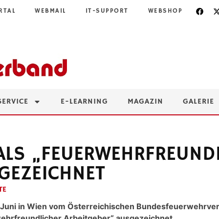
RTAL
WEBMAIL
IT-SUPPORT
WEBSHOP
SERVICE
E-LEARNING
MAGAZIN
GALERIE
 ALS „FEUERWEHRFREUND
GEZEICHNET
TE
Juni in Wien vom Österreichischen Bundesfeuerwehrver
hrfreundlicher Arbeitgeber“ ausgezeichnet.