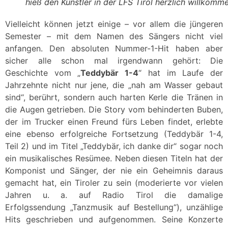
hieß den Künstler in der LFS Tirol herzlich willkomm
Vielleicht können jetzt einige – vor allem die jüngeren
Semester – mit dem Namen des Sängers nicht viel
anfangen. Den absoluten Nummer-1-Hit haben aber
sicher alle schon mal irgendwann gehört: Die
Geschichte vom „
Teddybär 1-4
“ hat im Laufe der
Jahrzehnte nicht nur jene, die „nah am Wasser gebaut
sind“, berührt, sondern auch harten Kerle die Tränen in
die Augen getrieben. Die Story vom behinderten Buben,
der im Trucker einen Freund fürs Leben findet, erlebte
eine ebenso erfolgreiche Fortsetzung (Teddybär 1-4,
Teil 2) und im Titel „Teddybär, ich danke dir“ sogar noch
ein musikalisches Resümee. Neben diesen Titeln hat der
Komponist und Sänger, der nie ein Geheimnis daraus
gemacht hat, ein Tiroler zu sein (moderierte vor vielen
Jahren u. a. auf Radio Tirol die damalige
Erfolgssendung „Tanzmusik auf Bestellung“), unzählige
Hits geschrieben und aufgenommen. Seine Konzerte