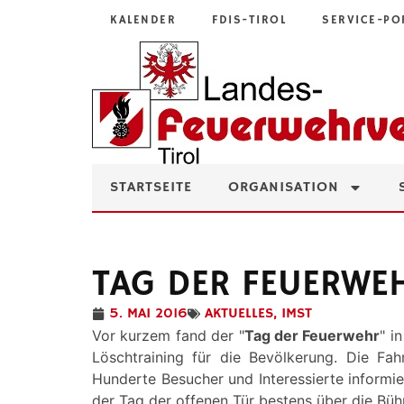
KALENDER
FDIS-TIROL
SERVICE-PO
STARTSEITE
ORGANISATION
TAG DER FEUERWE
5. MAI 2016
AKTUELLES
,
IMST
Vor kurzem fand der "
Tag der Feuerwehr
" i
Löschtraining für die Bevölkerung. Die Fa
Hunderte Besucher und Interessierte informie
der Tag der offenen Tür bestens über die Büh