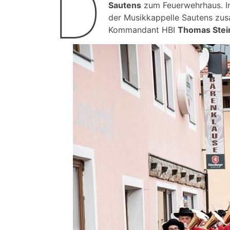
D
Sautens
zum Feuerwehrhaus. Im
der Musikkappelle Sautens z
Kommandant HBI
Thomas Stein