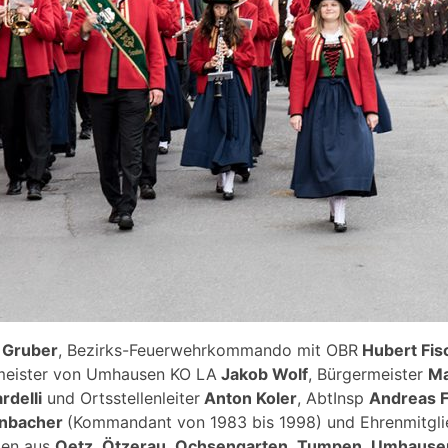
 Gruber
, Bezirks-Feuerwehrkommando mit OBR
Hubert Fis
meister von Umhausen KO LA
Jakob Wolf
, Bürgermeister
Ma
delli
und Ortsstellenleiter
Anton Koler
, AbtInsp
Andreas F
enbacher
(Kommandant von 1983 bis 1998) und Ehrenmitgli
gen aus
Oetz
,
Ötzerau
,
Ochsengarten
,
Tumpen
,
Umhause