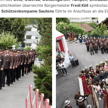
estlichkeiten überreichte Bürgermeister
Fredi Köll
symbolisch
e
Schützenkompanie Sautens
führte im Anschluss an die E