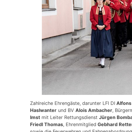
Zahlreiche Ehrengäste, darunter LFI DI
Alfons
Haslwanter
und BV
Alois Ambacher
, Bürger
Imst
mit Leiter Rettungsdienst
Jürgen Bombar
Friedl Thomas
, Ehrenmitglied
Gebhard Rett
sowie die Feuerwehren und Fahnenabordnun