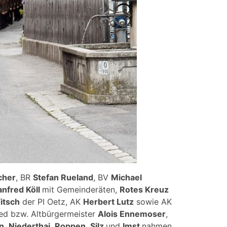
cher
, BR
Stefan Rueland
, BV
Michael
nfred Köll
mit Gemeinderäten,
Rotes Kreuz
itsch
der PI Oetz, AK
Herbert Lutz
sowie AK
ed bzw. Altbürgermeister
Alois Ennemoser
,
n
,
Niederthai
,
Roppen
,
Silz
und
Imst
nahmen