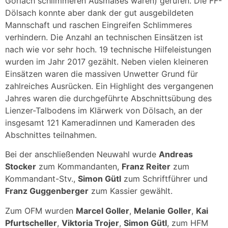
Göriach schlimmeren Ausmaßes waren) gerufen. Die FF-
Dölsach konnte aber dank der gut ausgebildeten
Mannschaft und raschen Eingreifen Schlimmeres
verhindern. Die Anzahl an technischen Einsätzen ist
nach wie vor sehr hoch. 19 technische Hilfeleistungen
wurden im Jahr 2017 gezählt. Neben vielen kleineren
Einsätzen waren die massiven Unwetter Grund für
zahlreiches Ausrücken. Ein Highlight des vergangenen
Jahres waren die durchgeführte Abschnittsübung des
Lienzer-Talbodens im Klärwerk von Dölsach, an der
insgesamt 121 Kameradinnen und Kameraden des
Abschnittes teilnahmen.
Bei der anschließenden Neuwahl wurde
Andreas
Stocker
zum Kommandanten,
Franz Reiter
zum
Kommandant-Stv.,
Simon Gütl
zum Schriftführer und
Franz Guggenberger
zum Kassier gewählt.
Zum OFM wurden
Marcel Goller
,
Melanie Goller
,
Kai
Pfurtscheller
,
Viktoria Trojer
,
Simon Gütl
, zum HFM