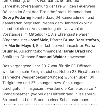
Am Samstag, den 17. Februar 2018 fand die
Jahreshauptversammlung der Freiwilligen Feuerwehr
Dölsach im Saal des Tirolerhof statt. Kommandant
Georg Pedarnig
konnte dazu 64 Kameradinnen und
Kameraden begrüßen. Neben dem Jahresrückblick
stand bei dieser Versammlung die Neuwahl des
Vorstandes im Mittelpunkt. Als Ehrengäste waren
Bürgermeister
Josef Mair
, Pfarrer
Bruno Decristoforo
,
LA
Martin Mayerl
, Bezirksfeuerwehrinspektor
Franz
Brunne
r, Abschnittskommandant
Harald Draxl
und
Schützen-Obmann
Emanuel Walder
anwesend.
Das vergangene Jahr 2017 war für die FF-Dölsach
wieder ein sehr Ereignisreiches. Neben 23 Einsätzen (+
zahlreiche Wespenbekämpfungen) wurden über 100
Tätigkeiten und 27 Übungen bzw. Schulungen
durchgeführt. Insgesamt wurden die Kameraden zu 4
Brandeinsätzen (wobei der Hüttenbrand in Iselsberg-
Stronach und der Brand in einer Schnapsbrennerei in