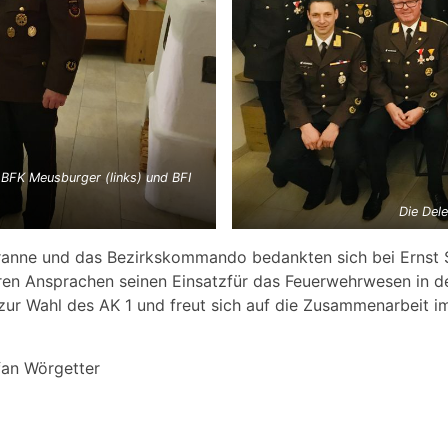
BFK Meusburger (links) und BFI
Die Del
anne und das Bezirkskommando bedankten sich bei Ernst St
hren Ansprachen seinen Einsatzfür das Feuerwehrwesen in d
ur Wahl des AK 1 und freut sich auf die Zusammenarbeit i
efan Wörgetter