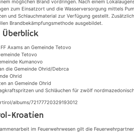
einem möglichen Brand vordringen. Nach einem Lokalaugensc
ungen zum Einsatzort und die Wasserversorgung mittels P
zen und Schlauchmaterial zur Verfügung gestellt. Zusätzl
ellen Brandbekämpfungsmethode ausgebildet.
 Überblick
r FF Axams an Gemeinde Tetovo
Gemeinde Tetovo
 Gemeinde Kumanovo
an die Gemeinde Ohrid/Debrca
inde Ohrid
tzen an Gemeinde Ohrid
gkraftspritzen und Schläuchen für zwölf nordmazedonisch
hrtirol/albums/72177720329193012
ol-Kroatien
ammenarbeit im Feuerwehrwesen gilt die Feuerwehrpartnersc