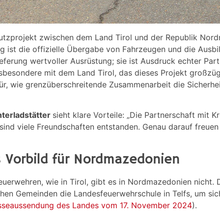
utzprojekt zwischen dem Land Tirol und der Republik Nordm
g ist die offizielle Übergabe von Fahrzeugen und die Ausb
ferung wertvoller Ausrüstung; sie ist Ausdruck echter Part
esondere mit dem Land Tirol, das dieses Projekt großzügig
afür, wie grenzüberschreitende Zusammenarbeit die Sicherhe
terladstätter
sieht klare Vorteile: „Die Partnerschaft mit K
 sind viele Freundschaften entstanden. Genau darauf freue
ls Vorbild für Nordmazedonien
euerwehren, wie in Tirol, gibt es in Nordmazedonien nicht.
en Gemeinden die Landesfeuerwehrschule in Telfs, um sich 
sseaussendung des Landes vom 17. November 2024
).