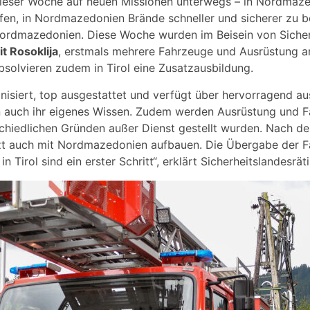
 dieser Woche auf neuen Missionen unterwegs – in Nordmaz
lfen, in Nordmazedonien Brände schneller und sicherer zu
Nordmazedonien. Diese Woche wurden im Beisein von Sicher
t Rosoklija
, erstmals mehrere Fahrzeuge und Ausrüstung
olvieren zudem in Tirol eine Zusatzausbildung.
isiert, top ausgestattet und verfügt über hervorragend ausg
 auch ihr eigenes Wissen. Zudem werden Ausrüstung und Fah
rschiedlichen Gründen außer Dienst gestellt wurden. Nach d
tzt auch mit Nordmazedonien aufbauen. Die Übergabe der 
irol sind ein erster Schritt“, erklärt Sicherheitslandesrät