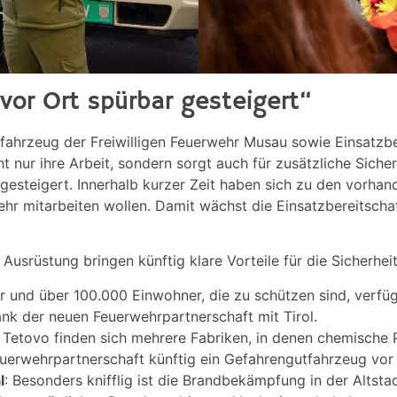
vor Ort spürbar gesteigert“
hfahrzeug der Freiwilligen Feuerwehr Musau sowie Einsatzb
t nur ihre Arbeit, sondern sorgt auch für zusätzliche Siche
gesteigert. Innerhalb kurzer Zeit haben sich zu den vorha
ehr mitarbeiten wollen. Damit wächst die Einsatzbereitschaf
Ausrüstung bringen künftig klare Vorteile für die Sicherhei
er und über 100.000 Einwohner, die zu schützen sind, verf
ank der neuen Feuerwehrpartnerschaft mit Tirol.
 Tetovo finden sich mehrere Fabriken, in denen chemische P
uerwehrpartnerschaft künftig ein Gefahrengutfahrzeug vor 
l
: Besonders knifflig ist die Brandbekämpfung in der Alts