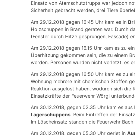
Einsatz von Atemschutztrupps war jedoch not
Sicherheit gebracht werden, drei Tiere überle
Am 29.12.2018 gegen 16:45 Uhr kam es in
Br
Holzschuppen in Brand geraten war. Durch d
(Fenster durch Hitze gesprungen, Fassade) en
Am 29.12.2018 gegen 16.15 Uhr kam es zu e
Überhitzung gekommen sein, die zu einem Bra
werden. Personen wurden nicht verletzt, es 
Am 29.12.2018 gegen 16:50 Uhr kam es zu e
Wohnung mehrere mit chemischen Stoffen getr
Reaktion ausgelöst haben, wodurch sich die R
Einsatzkräfte der Feuerwehr Wörgl unterbund
Am 30.12.2018, gegen 02.35 Uhr kam es aus
Lagerschuppens
. Beim Eintreffen der Einsat
Im Löscheinsatz standen die Feuerwehr Bach
Am 30.12.2018, gegen 05.30 Uhr geriet in
Aur