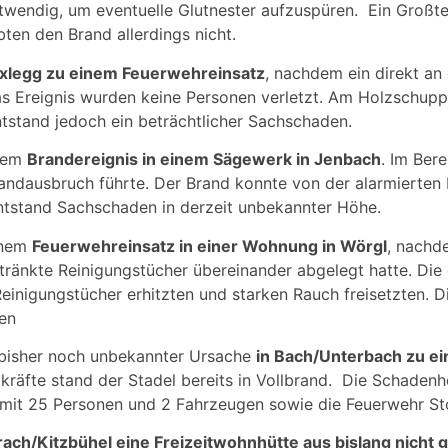
wendig, um eventuelle Glutnester aufzuspüren. Ein Großte
bten den Brand allerdings nicht.
ixlegg zu einem Feuerwehreinsatz
, nachdem ein direkt an
as Ereignis wurden keine Personen verletzt. Am Holzsch
tstand jedoch ein beträchtlicher Sachschaden.
inem
Brandereignis in einem Sägewerk in Jenbach
. Im Bere
ndausbruch führte. Der Brand konnte von der alarmierten 
entstand Sachschaden in derzeit unbekannter Höhe.
inem
Feuerwehreinsatz in einer Wohnung in Wörgl
, nachd
änkte Reinigungstücher übereinander abgelegt hatte. Die 
einigungstücher erhitzten und starken Rauch freisetzten. 
en
 bisher noch unbekannter Ursache
in Bach/Unterbach zu e
zkräfte stand der Stadel bereits in Vollbrand. Die Schaden
 mit 25 Personen und 2 Fahrzeugen sowie die Feuerwehr St
ach/Kitzbühel eine Freizeitwohnhütte aus bislang nicht 