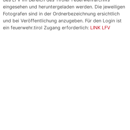
eingesehen und heruntergeladen werden. Die jeweiligen
Fotografen sind in der Ordnerbezeichnung ersichtlich
und bei Veröffentlichung anzugeben. Für den Login ist
ein feuerwehr.tirol Zugang erforderlich:
LINK LFV
Service-Portal
Bilder: Thomas Mair, Anton Wegscheider
LFV-Tirol
Landes-Feuerwehrverband Tirol
Florianistraße 1
A-6410 Telfs
Tel.:
+43 5262 6912