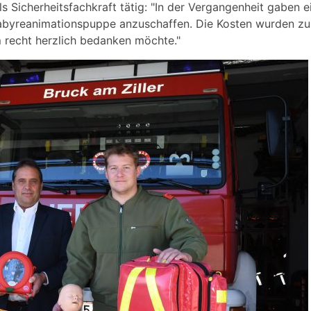
ls Sicherheitsfachkraft tätig: "In der Vergangenheit gaben e
byreanimationspuppe anzuschaffen. Die Kosten wurden zu
m
recht herzlich bedanken möchte."