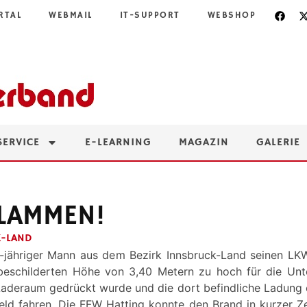
RTAL
WEBMAIL
IT-SUPPORT
WEBSHOP
SERVICE
E-LEARNING
MAGAZIN
GALERIE
FLAMMEN!
K-LAND
9-jähriger Mann aus dem Bezirk Innsbruck-Land seinen LKW
schilderten Höhe von 3,40 Metern zu hoch für die Unte
Laderaum gedrückt wurde und die dort befindliche Ladung
eld fahren. Die FFW Hatting konnte den Brand in kurzer Z