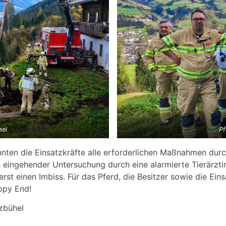
hel
Pf
nnten die Einsatzkräfte alle erforderlichen Maßnahmen durc
ingehender Untersuchung durch eine alarmierte Tierärztin 
rst einen Imbiss. Für das Pferd, die Besitzer sowie die Ein
ppy End!
tzbühel