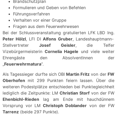
Brandschutzplan
Formulieren und Geben von Befehlen
Führungsverfahren
Verhalten vor einer Gruppe
Fragen aus dem Feuerwehrwesen
Bei der Schlussveranstaltung gratulierten LFK LBD Ing.
Peter Hölzl
, LFI DI
Alfons Gruber
, Landeshauptmann-
Stellvertreter
Josef Geisler
, die Telfer
Vizebürgermeisterin
Cornelia Hagele
und viele weiter
Ehrengäste den AbsolventInnen der
„
Feuerwehrmatura
“.
Als Tagessieger durfte sich OBI
Martin Fritz
von der
FW
Oberhofen
mit 299 Punkten feiern lassen. Über die
weiteren Podestplätze entschieden bei Punktegleichheit
lediglich die Zeitpunkte: LM
Christian Storf
von der FW
Ehenbichl-Rieden
lag am Ende mit hauchdünnem
Vorsprung vor LM
Christoph Doblander
von der FW
Tarrenz
(beide 297 Punkte).