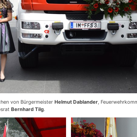
achen von Bürgermeister
Helmut Dablander
, Feuerwehrkom
srat
Bernhard Tilg
.