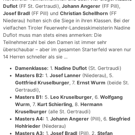
Duflot
(FF St. Gertraudi),
Johann Angerer
(FF Pill),
Josef Bradl
(FF Pill) und
Christian Schellhorn
(FF
Niederau) holten sich die Siege in ihren Klassen. Bei der
vielfachen Tiroler Feuerwehr-Landesskimeisterin Nadine
Duflot muss man stets eines anmerken: Die
Teilnehmerzahl bei den Damen ist immer sehr
überschaubar – aber im gesamten Starterfeld waren nur
14 Herren schneller als sie ...
Damenklasse:
1.
Nadine Duflot
(St. Gertraudi)
Masters B2:
1.
Josef Lanner
(Niederau), 5.
Gottfried Kruselburger
, 7.
Ernst Wurm
(beide St.
Gertraudi),
Masters B1:
5.
Leo Kruselburger
, 6.
Wolfgang
Wurm
, 7.
Kurt Schierling
, 8.
Hermann
Kruselburger
(alle St. Gertraudi)
Masters A4:
1.
Johann Angerer
(Pill), 6.
Siegfried
Hohlrieder
(Niederau)
Masters A3:
1.
Josef Bradl
(Pill), 2.
Stefan