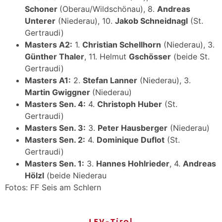
Schoner
(Oberau/Wildschönau), 8.
Andreas
Unterer
(Niederau), 10.
Jakob Schneidnagl
(St.
Gertraudi)
Masters A2:
1.
Christian Schellhorn
(Niederau), 3.
Günther Thaler
, 11. Helmut
Gschösser
(beide St.
Gertraudi)
Masters A1:
2.
Stefan Lanner
(Niederau), 3.
Martin Gwiggner
(Niederau)
Masters Sen. 4:
4.
Christoph Huber
(St.
Gertraudi)
Masters Sen. 3:
3.
Peter Hausberger
(Niederau)
Masters Sen. 2:
4.
Dominique Duflot
(St.
Gertraudi)
Masters Sen. 1:
3.
Hannes Hohlrieder
, 4.
Andreas
Hölzl
(beide Niederau
Fotos: FF Seis am Schlern
LFV-Tirol