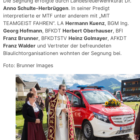
Die Segnung erfolgte durch Landesfeuerwehrkurat Dr.
Anno Schulte-Herbrüggen
. In seiner Predigt
interpretierte er MTF unter anderem mit „MIT
TEAMGEIST FAHREN“. LA
Hermann Kuenz
, BGM Ing.
Georg Hofmann
, BFKDT
Herbert Oberhauser
, BFI
Franz Brunner
, BFKDTSTV
Heinz Golmayer
, AFKDT
Franz Walder
und Vertreter der befreundeten
Blaulichtorganisationen wohnten der Segnung bei.
Foto: Brunner Images