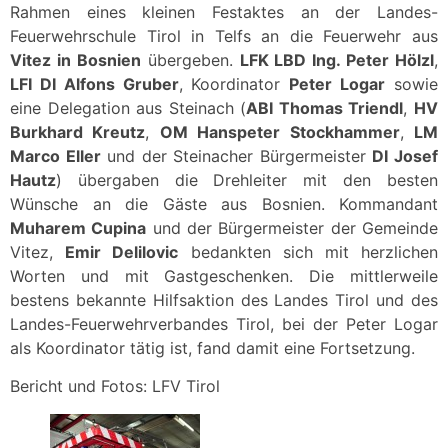
Rahmen eines kleinen Festaktes an der Landes-
Feuerwehrschule Tirol in Telfs an die Feuerwehr aus
Vitez in Bosnien
übergeben.
LFK LBD Ing. Peter Hölzl
,
LFI DI Alfons Gruber
, Koordinator
Peter Logar
sowie
eine Delegation aus Steinach (
ABI Thomas Triendl
,
HV
Burkhard Kreutz
,
OM Hanspeter Stockhammer
,
LM
Marco Eller
und der Steinacher Bürgermeister
DI Josef
Hautz
) übergaben die Drehleiter mit den besten
Wünsche an die Gäste aus Bosnien. Kommandant
Muharem Cupina
und der Bürgermeister der Gemeinde
Vitez,
Emir Delilovic
bedankten sich mit herzlichen
Worten und mit Gastgeschenken. Die mittlerweile
bestens bekannte Hilfsaktion des Landes Tirol und des
Landes-Feuerwehrverbandes Tirol, bei der Peter Logar
als Koordinator tätig ist, fand damit eine Fortsetzung.
Bericht und Fotos: LFV Tirol