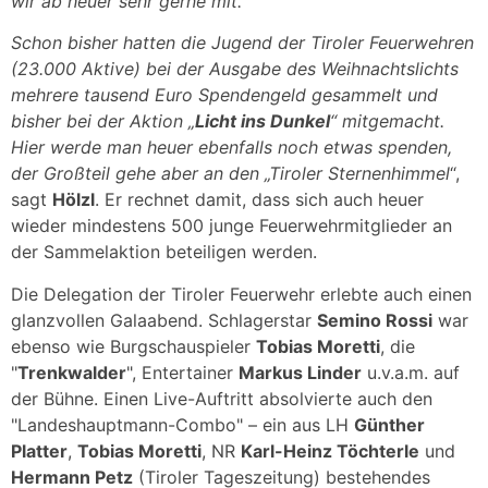
wir ab heuer sehr gerne mit.
Schon bisher hatten die Jugend der Tiroler Feuerwehren
(23.000 Aktive) bei der Ausgabe des Weihnachtslichts
mehrere tausend Euro Spendengeld gesammelt und
bisher bei der Aktion „
Licht ins Dunkel
“ mitgemacht.
Hier werde man heuer ebenfalls noch etwas spenden,
der Großteil gehe aber an den „Tiroler Sternenhimmel
“,
sagt
Hölzl
. Er rechnet damit, dass sich auch heuer
wieder mindestens 500 junge Feuerwehrmitglieder an
der Sammelaktion beteiligen werden.
Die Delegation der Tiroler Feuerwehr erlebte auch einen
glanzvollen Galaabend. Schlagerstar
Semino Rossi
war
ebenso wie Burgschauspieler
Tobias Moretti
, die
"
Trenkwalder
", Entertainer
Markus Linder
u.v.a.m. auf
der Bühne. Einen Live-Auftritt absolvierte auch den
"Landeshauptmann-Combo" – ein aus LH
Günther
Platter
,
Tobias Moretti
, NR
Karl-Heinz Töchterle
und
Hermann Petz
(Tiroler Tageszeitung) bestehendes