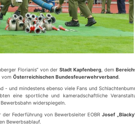
berger Florianis“ von der
Stadt Kapfenberg
, dem
Bereich
e vom
Österreichischen Bundesfeuerwehrverband
.
and - und mindestens ebenso viele Fans und Schlachtenbu
bten eine sportliche und kameradschaftliche Veranstal
r Bewerbsbahn widerspiegeln.
er der Federführung von Bewerbsleiter EOBR
Josef „Black
sen Bewerbsablauf.