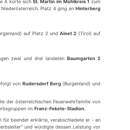
ze A kürte sich
St. Martin im Mühlkreis 1
zum
Niederösterreich. Platz 4 ging an
Hinterberg
rgenland) auf Platz 2 und
Ainet 2
(Tirol) auf
ngen zwei und drei landeten
Baumgarten 2
efolgt von
Rudersdorf Berg
(Burgenland) und
ie der österreichischen Feuerwehrfamilie von
erbsgruppen im
Franz-Fekete-Stadion
.
l für beendet erklärte, verabschiedete er - an
rbsleiter“ und würdigte dessen Leistung vor