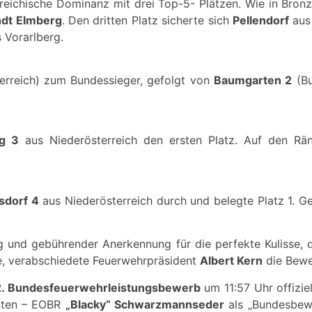
rreichische Dominanz mit drei Top-5- Plätzen. Wie in Bron
ndt Elmberg
. Den dritten Platz sicherte sich
Pellendorf
aus 
 Vorarlberg.
erreich) zum Bundessieger, gefolgt von
Baumgarten 2
(Bu
rg 3
aus Niederösterreich den ersten Platz. Auf den Rä
sdorf 4
aus Niederösterreich durch und belegte Platz 1. G
 und gebührender Anerkennung für die perfekte Kulisse, d
, verabschiedete Feuerwehrpräsident
Albert Kern
die Bew
2. Bundesfeuerwehrleistungsbewerb
um 11:57 Uhr offiziel
nten – EOBR
„Blacky“ Schwarzmannseder
als „Bundesbewe