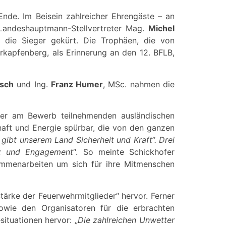
nde. Im Beisein zahlreicher Ehrengäste – an
 Landeshauptmann-Stellvertreter Mag.
Michel
die Sieger gekürt. Die Trophäen, die von
rkapfenberg, als Erinnerung an den 12. BFLB,
tsch
und Ing.
Franz Humer
, MSc. nahmen die
 der am Bewerb teilnehmenden ausländischen
haft und Energie spürbar, die von den ganzen
 gibt unserem Land Sicherheit und Kraft“. Drei
enz und Engagement
“. So meinte Schickhofer
ammenarbeiten um sich für ihre Mitmenschen
ärke der Feuerwehrmitglieder“ hervor. Ferner
wie den Organisatoren für die erbrachten
ituationen hervor: „
Die zahlreichen Unwetter