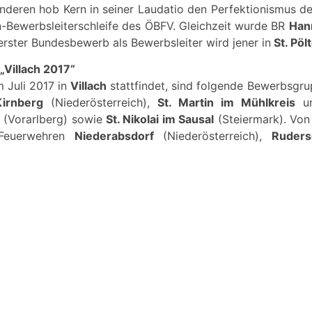
nderen hob Kern in seiner Laudatio den Perfektionismus d
-Bewerbsleiterschleife des ÖBFV. Gleichzeit wurde BR
Han
rster Bundesbewerb als Bewerbsleiter wird jener in
St. Pöl
„Villach 2017“
im Juli 2017 in
Villach
stattfindet, sind folgende Bewerbsgrup
Kirnberg
(Niederösterreich),
St. Martin im Mühlkreis
u
h
(Vorarlberg) sowie
St. Nikolai im Sausal
(Steiermark). Von
 Feuerwehren
Niederabsdorf
(Niederösterreich),
Ruders