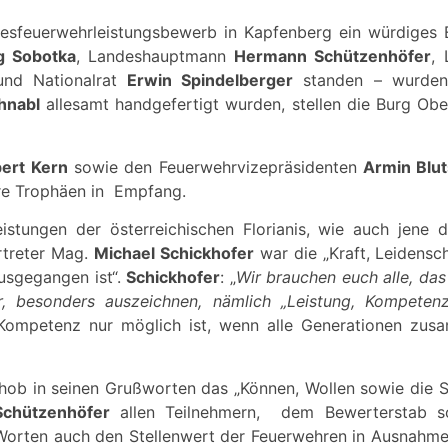
esfeuerwehrleistungsbewerb in Kapfenberg ein würdiges E
g Sobotka
, Landeshauptmann
Hermann Schützenhöfer
,
nd Nationalrat
Erwin Spindelberger
standen – wurden 
hnabl
allesamt handgefertigt wurden, stellen die Burg Obe
bert Kern
sowie den Feuerwehrvizepräsidenten
Armin Blu
re Trophäen in Empfang.
istungen der österreichischen Florianis, wie auch jene
rtreter Mag.
Michael Schickhofer
war die „Kraft, Leidensc
usgegangen ist“.
Schickhofer
: „
Wir brauchen euch alle, das
er, besonders auszeichnen, nämlich „Leistung, Kompet
n Kompetenz nur möglich ist, wenn alle Generationen zus
hob in seinen Grußworten das „Können, Wollen sowie die St
Schützenhöfer
allen Teilnehmern, dem Bewerterstab so
Worten auch den Stellenwert der Feuerwehren in Ausnahmes