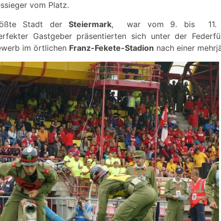
essieger vom Platz.
größte Stadt der
Steiermark
, war vom 9. bis 11. 
erfekter Gastgeber präsentierten sich unter der Feder
werb im örtlichen
Franz-Fekete-Stadion
nach einer mehrjä