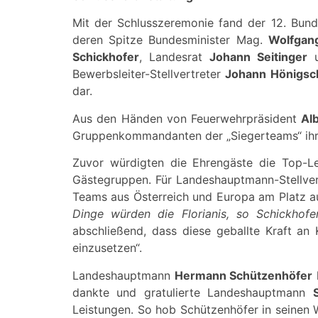
Mit der Schlusszeremonie fand der 12. Bund
deren Spitze Bundesminister Mag.
Wolfgan
Schickhofer
, Landesrat
Johann Seitinger
u
Bewerbsleiter-Stellvertreter
Johann Hönigsc
dar.
Aus den Händen von Feuerwehrpräsident
Al
Gruppenkommandanten der „Siegerteams“ ih
Zuvor würdigten die Ehrengäste die Top-Le
Gästegruppen. Für Landeshauptmann-Stellve
Teams aus Österreich und Europa am Platz a
Dinge würden die Florianis, so Schickhof
abschließend, dass diese geballte Kraft a
einzusetzen“.
Landeshauptmann
Hermann Schützenhöfer
dankte und gratulierte Landeshauptmann
Leistungen. So hob Schützenhöfer in seinen 