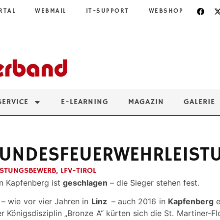
RTAL
WEBMAIL
IT-SUPPORT
WEBSHOP
SERVICE
E-LEARNING
MAGAZIN
GALERIE
 BUNDESFEUERWEHRLEIS
ISTUNGSBEWERB
,
LFV-TIROL
n Kapfenberg ist
geschlagen
– die Sieger stehen fest.
– wie vor vier Jahren in
Linz
– auch 2016 in
Kapfenberg
e
r Königsdisziplin „Bronze A“ kürten sich die St. Martiner-