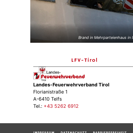
Brand in Mehrparteienhaus in 
LFV-Tirol
Landes-Feuerwehrverband Tirol
Florianistraße 1
A-6410 Telfs
Tel.:
+43 5262 6912
IMPRESSUM
DATENSCHUTZ
BARRIEREFREIHEIT