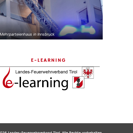
 Mehrparteienhaus in Innsbruck
E-LEARNING
026 Landes-Feuerwehrverband Tirol. Alle Rechte vorbehalten.