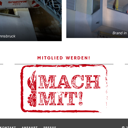
Brand in
Innsbruck
MITGLIED WERDEN!
KONTAKT
ANFAHRT
PRESSE
© 2