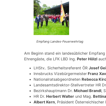
Empfang Landes-Feuerwehrtag
Am Beginn stand ein landesüblicher Empfan
Ehrengäste, die LFK LBD Ing.
Peter Hölzl
auch
LHStv.. Sicherheitsreferent ÖR
Josef Gei
Innsbrucks Vizebürgermeister
Franz Xav
Nationalratsabgeordneten
Rebecca Kir
Landesamtsdirektor-Stellvertreter HR D
Bezirkshauptmann Dr.
Michael Brandl
, 
HR Dr.
Herbert Walter
und Mag.
Bettin
Albert Kern
, Präsident Österreichische