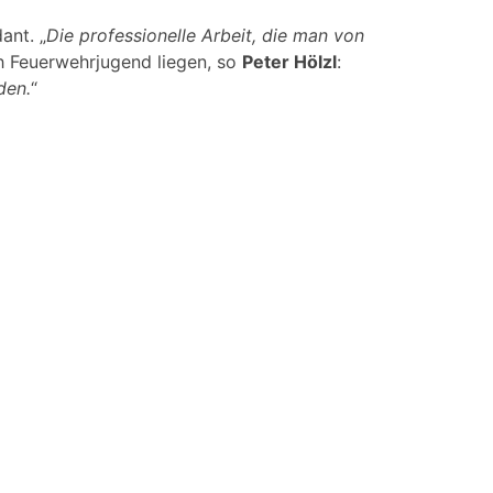
ant. „
Die professionelle Arbeit, die man von
h Feuerwehrjugend liegen, so
Peter Hölzl
:
den.
“