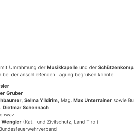
g mit Umrahmung der
Musikkapelle
und der
Schützenkompan
 bei der anschließenden Tagung begrüßen konnte:
sler
er Gruber
chbaumer
,
Selma Yildirim,
Mag.
Max Unterrainer
sowie Bu
r.
Dietmar Schennach
Schwaz
a Wengler
(Kat.- und Zivilschutz, Land Tirol)
r Bundesfeuerwehrverband