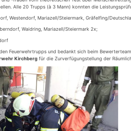
ellen. Alle 20 Trupps (à 3 Mann) konnten die Leistungsprüfu
dorf, Westendorf, Mariazell/Steiermark, Gräfelfing/Deutschl
Oberndorf, Waidring, Mariazell/Steiermark 2x;
dorf
enden Feuerwehrtrupps und bedankt sich beim Bewerterteam
rwehr Kirchberg
für die Zurverfügungstellung der Räumlich