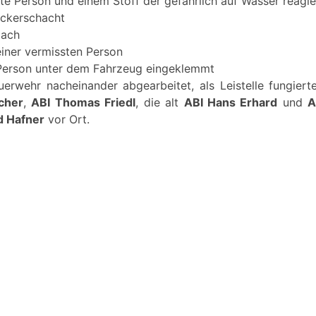
zte Person und einem Stoff der gefährlich auf Wasser reagie
ickerschacht
dach
einer vermissten Person
, Person unter dem Fahrzeug eingeklemmt
erwehr nacheinander abgearbeitet, als Leistelle fungier
cher
,
ABI Thomas Friedl
, die alt
ABI Hans Erhard
und
A
d Hafner
vor Ort.