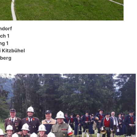
ndorf
ch 1
ng 1
i Kitzbühel
berg