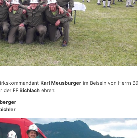
ezirkskommandant
Karl Meusburger
im Beisein von Herrn B
r der
FF Bichlach
ehren:
berger
bichler