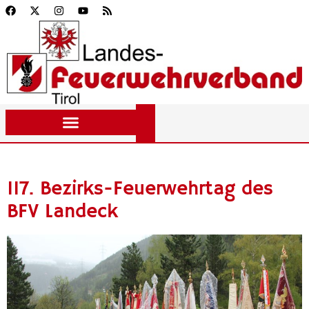
117. Bezirks-Feuerwehrtag des
BFV Landeck