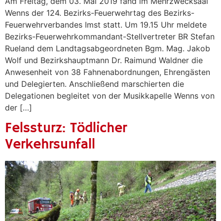
Am Freitag, dem 03. Mai 2019 fand im Mehrzwecksaal
Wenns der 124. Bezirks-Feuerwehrtag des Bezirks-
Feuerwehrverbandes Imst statt. Um 19.15 Uhr meldete
Bezirks-Feuerwehrkommandant-Stellvertreter BR Stefan
Rueland dem Landtagsabgeordneten Bgm. Mag. Jakob
Wolf und Bezirkshauptmann Dr. Raimund Waldner die
Anwesenheit von 38 Fahnenabordnungen, Ehrengästen
und Delegierten. Anschließend marschierten die
Delegationen begleitet von der Musikkapelle Wenns von
der […]
Felssturz: Tödlicher
Verkehrsunfall