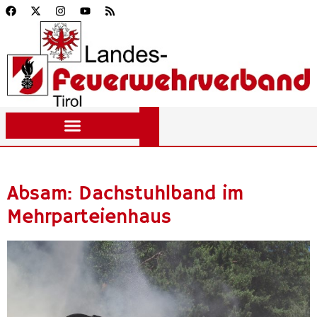
Absam: Dachstuhlband im
Mehrparteienhaus