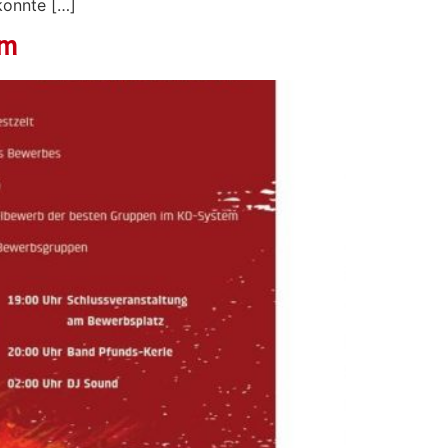
konnte […]
mm