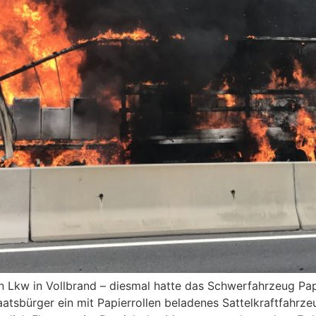
n Lkw in Vollbrand – diesmal hatte das Schwerfahrzeug Pa
aatsbürger ein mit Papierrollen beladenes Sattelkraftfahrz