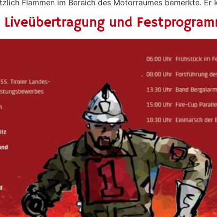
lötzlich Flammen im Bereich des Motorraumes bemerkte. Er 
lTV Liveübertragung und Festprogra