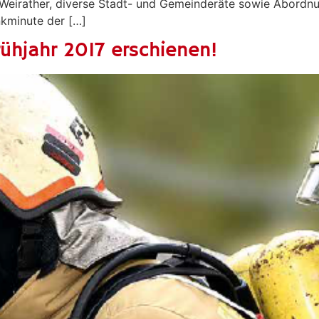
n Weirather, diverse Stadt- und Gemeinderäte sowie Abordn
nkminute der […]
rühjahr 2017 erschienen!