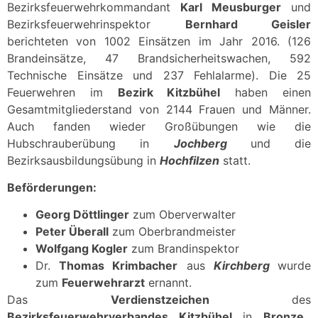
Bezirksfeuerwehrkommandant
Karl Meusburger
und
Bezirksfeuerwehrinspektor
Bernhard Geisler
berichteten von 1002 Einsätzen im Jahr 2016. (126
Brandeinsätze, 47 Brandsicherheitswachen, 592
Technische Einsätze und 237 Fehlalarme). Die 25
Feuerwehren im
Bezirk Kitzbühel
haben einen
Gesamtmitgliederstand von 2144 Frauen und Männer.
Auch fanden wieder Großübungen wie die
Hubschrauberübung in
Jochberg
und die
Bezirksausbildungsübung in
Hochfilzen
statt.
Beförderungen:
Georg Döttlinger
zum Oberverwalter
Peter Überall
zum Oberbrandmeister
Wolfgang Kogler
zum Brandinspektor
Dr.
Thomas Krimbacher
aus
Kirchberg
wurde
zum
Feuerwehrarzt
ernannt.
Das
Verdienstzeichen
des
Bezirksfeuerwehrverbandes Kitzbühel
in
Bronze