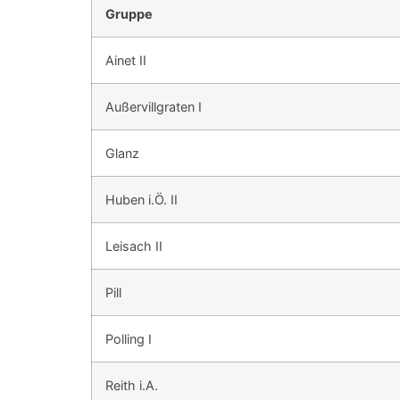
Gruppe
Ainet II
Außervillgraten I
Glanz
Huben i.Ö. II
Leisach II
Pill
Polling I
Reith i.A.