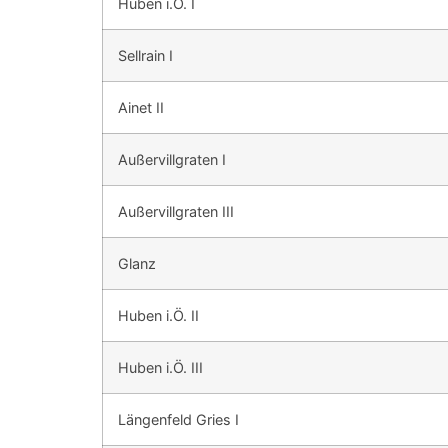
Huben i.Ö. I
Sellrain I
Ainet II
Außervillgraten I
Außervillgraten III
Glanz
Huben i.Ö. II
Huben i.Ö. III
Längenfeld Gries I