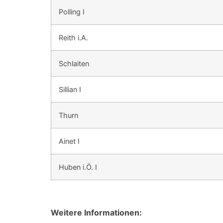
Polling I
Reith i.A.
Schlaiten
Sillian I
Thurn
Ainet I
Huben i.Ö. I
Weitere Informationen: