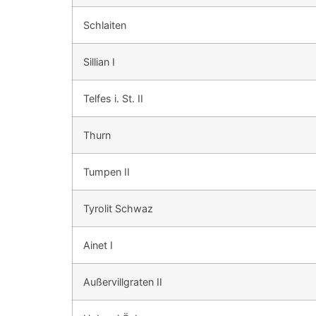
Schlaiten
Sillian I
Telfes i. St. II
Thurn
Tumpen II
Tyrolit Schwaz
Ainet I
Außervillgraten II